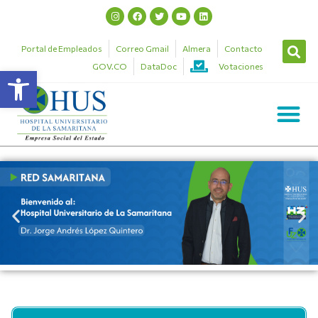
Portal de Empleados
Correo Gmail
Almera
Contacto
GOV.CO
DataDoc
Votaciones
Abrir barra de herramientas