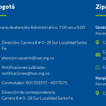
ogotá
Zip
rario de atención Administrativo: 7:00 am a 5:00
Unida
m
Horar
Dirección: Carrera 8 # 0 -29 Sur Localidad Santa
C
Fe.
C
atencion.usuario@hus.org.co
z
Notificaciones judiciales:
C
notificaciones@hus.org.co
Hospi
Conmutador: 601 7051111 - 4077075
Horar
Dirección de correspondencia:
C
Carrera 8 # 0 -29 Sur Localidad Santa Fe.