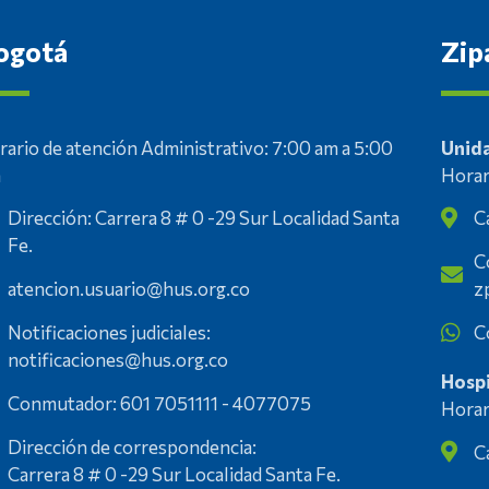
ogotá
Zip
rario de atención Administrativo: 7:00 am a 5:00
Unida
m
Horar
Dirección: Carrera 8 # 0 -29 Sur Localidad Santa
C
Fe.
C
atencion.usuario@hus.org.co
z
Notificaciones judiciales:
C
notificaciones@hus.org.co
Hospi
Conmutador: 601 7051111 - 4077075
Horar
Dirección de correspondencia:
C
Carrera 8 # 0 -29 Sur Localidad Santa Fe.