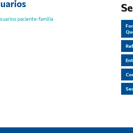
suarios
Se
uarios paciente-familia
For
Qu
Re
Ent
Con
Sec