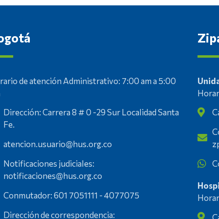
ogotá
Zip
rario de atención Administrativo: 7:00 am a 5:00
Unida
m
Horar
Dirección: Carrera 8 # 0 -29 Sur Localidad Santa
C
Fe.
C
atencion.usuario@hus.org.co
z
Notificaciones judiciales:
C
notificaciones@hus.org.co
Hospi
Conmutador: 601 7051111 - 4077075
Horar
Dirección de correspondencia:
C