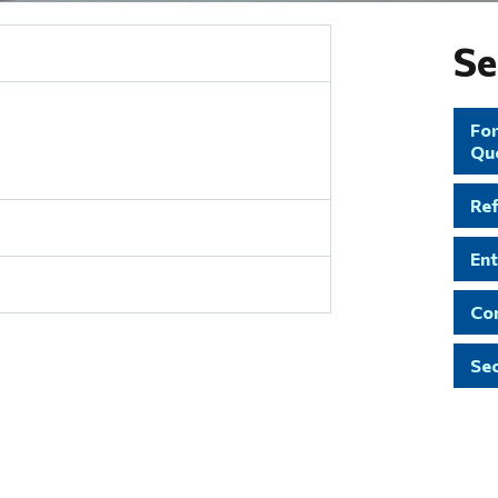
Se
For
Qu
Re
Ent
Con
Sec