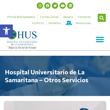
Portal de Empleados
Correo Gmail
Almera
Contacto
GOV.CO
DataDoc
Votaciones
Abrir barra de herramientas
Hospital Universitario de La
Samaritana – Otros Servicios