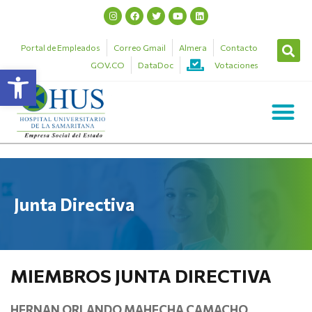
Portal de Empleados
Correo Gmail
Almera
Contacto
GOV.CO
DataDoc
Votaciones
Abrir barra de herramientas
Junta Directiva
MIEMBROS JUNTA DIRECTIVA
HERNAN ORLANDO MAHECHA CAMACHO