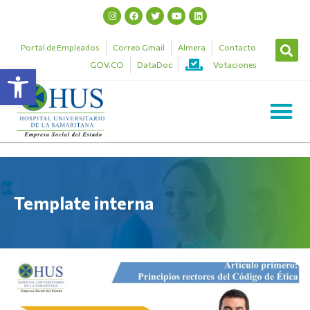
Portal de Empleados
Correo Gmail
Almera
Contacto
GOV.CO
DataDoc
Votaciones
Abrir barra de herramientas
Template interna